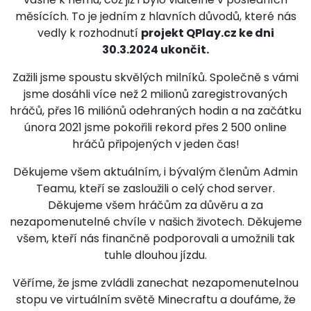
měsících. To je jedním z hlavních důvodů, které nás
vedly k rozhodnutí
projekt QPlay.cz ke dni
30.3.2024 ukončit.
Zažili jsme spoustu skvělých milníků. Společně s vámi
jsme dosáhli více než 2 milionů zaregistrovaných
hráčů, přes 16 miliónů odehraných hodin a na začátku
února 2021 jsme pokořili rekord přes 2 500 online
hráčů připojených v jeden čas!
Děkujeme všem aktuálním, i bývalým členům Admin
Teamu, kteří se zasloužili o celý chod server.
Děkujeme všem hráčům za důvěru a za
nezapomenutelné chvíle v našich životech. Děkujeme
všem, kteří nás finančně podporovali a umožnili tak
tuhle dlouhou jízdu.
Věříme, že jsme zvládli zanechat nezapomenutelnou
stopu ve virtuálním světě Minecraftu a doufáme, že