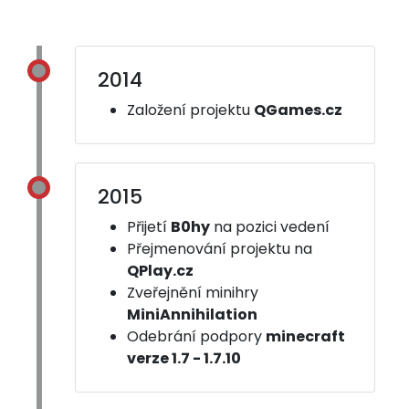
2014
Založení projektu
QGames.cz
2015
Přijetí
B0hy
na pozici vedení
Přejmenování projektu na
QPlay.cz
Zveřejnění minihry
MiniAnnihilation
Odebrání podpory
minecraft
verze 1.7 - 1.7.10