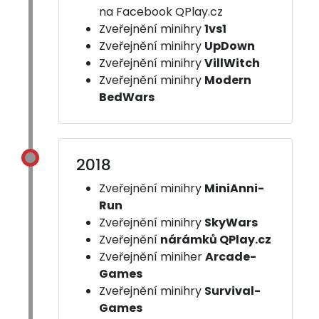
na Facebook QPlay.cz
Zveřejnění minihry
1vs1
Zveřejnění minihry
UpDown
Zveřejnění minihry
VillWitch
Zveřejnění minihry
Modern
BedWars
2018
Zveřejnění minihry
MiniAnni-
Run
Zveřejnění minihry
SkyWars
Zveřejnění
nárámků QPlay.cz
Zveřejnění miniher
Arcade-
Games
Zveřejnění minihry
Survival-
Games