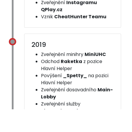
Zveřejnění
Instagramu
QPlay.cz
Vznik
CheatHunter Teamu
2019
Zveřejnění minihry
MiniUHC
Odchod
Raketka
z pozice
Hlavní Helper
Povýšení
_Spetty_
na pozici
Hlavní Helper
Zveřejnění dosavadního
Main-
Lobby
Zveřejnění služby
changelog.qplay.cz