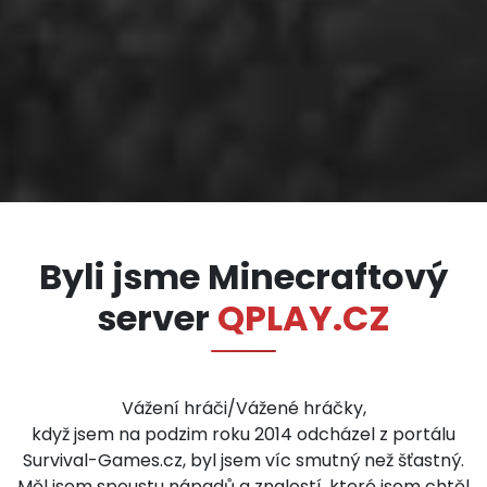
Byli jsme Minecraftový
server
QPLAY.CZ
Vážení hráči/Vážené hráčky,
když jsem na podzim roku 2014 odcházel z portálu
Survival-Games.cz, byl jsem víc smutný než šťastný.
Měl jsem spoustu nápadů a znalostí, které jsem chtěl