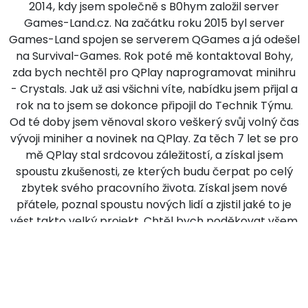
2014, kdy jsem společně s B0hym založil server
Games-Land.cz. Na začátku roku 2015 byl server
Games-Land spojen se serverem QGames a já odešel
na Survival-Games. Rok poté mě kontaktoval Bohy,
zda bych nechtěl pro QPlay naprogramovat minihru
- Crystals. Jak už asi všichni víte, nabídku jsem přijal a
rok na to jsem se dokonce připojil do Technik Týmu.
Od té doby jsem věnoval skoro veškerý svůj volný čas
vývoji miniher a novinek na QPlay. Za těch 7 let se pro
mě QPlay stal srdcovou záležitostí, a získal jsem
spoustu zkušenosti, ze kterých budu čerpat po celý
zbytek svého pracovního života. Získal jsem nové
přátele, poznal spoustu nových lidí a zjistil jaké to je
vést takto velký projekt. Chtěl bych poděkovat všem
technikům, kteří se za dobu mojí působnosti v týmu
vystřídali, a kteří svou prací přispěli k tomu všemu,
čeho QPlay dosáhl.