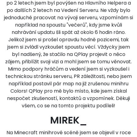
po 2 letech jsem byl povýšen na Hlavního Helpera a
po dalších 2 letech na Vedení Serveru. Ne vždy bylo
jednoduché pracovat na vývoji serveru, vzpomínám si
například na spoustu "večerů", kdy jsme kvůli
nahrávání updatu šli spát až okolo 6 hodin ráno.
Jelikož jsem si prošel opravdu hodně pozicemi, tak
jsem si zvládl vyzkoušet spoustu věcí. Vždycky jsem
byl nadšený, že stačilo na QPlay projevit o něco
zájem, přiblížit svoji vizi a mohl jsem se tomu věnovat.
Mimo podpory hráčům a vedení jsem si vyzkoušel i
technickou stránku serveru, PR záležitosti, nebo jsem
například postavil pár map na již zrušenou minihru
Colors! QPlay pro mě bylo místo, kde jsem získal
nespočet zkušeností, kontaktů a vzpomínek. Děkuji
všem, co se na tomto projektu podíleli!
MIREK_
Na Minecraft minihrové scéně jsem se objevil v roce