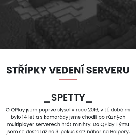
STŘÍPKY VEDENÍ SERVERU
_SPETTY_
O QPlay jsem poprvé slyšel v roce 2016, v té době mi
bylo 14 let a s kamarády jsme chodili po různých
multiplayer serverech hrát minihry. Do QPlay Týmu
jsem se dostal až na 3. pokus skrz nábor na Helpery,