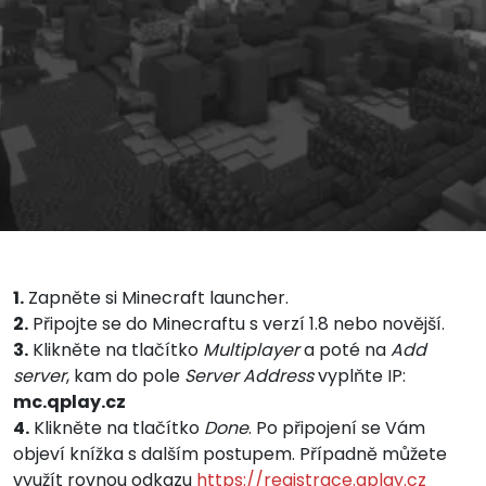
1.
Zapněte si Minecraft launcher.
2.
Připojte se do Minecraftu s verzí 1.8 nebo novější.
3.
Klikněte na tlačítko
Multiplayer
a poté na
Add
server
, kam do pole
Server Address
vyplňte IP:
mc.qplay.cz
4.
Klikněte na tlačítko
Done
. Po připojení se Vám
objeví knížka s dalším postupem. Případně můžete
využít rovnou odkazu
https://registrace.qplay.cz